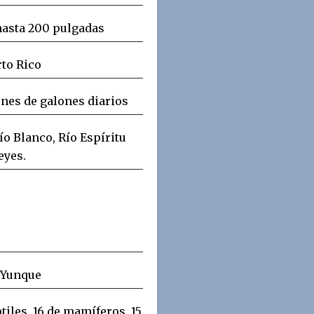
 hasta 200 pulgadas
rto Rico
ones de galones diarios
ío Blanco, Río Espíritu
eyes.
 Yunque
ptiles, 16 de mamíferos, 15